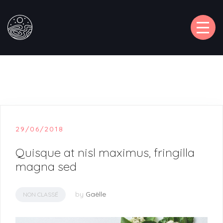
TOGG
29/06/2018
Quisque at nisl maximus, fringilla
magna sed
by
Gaëlle
NON CLASSÉ